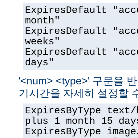
ExpiresDefault "acc
month"
ExpiresDefault "acc
weeks"
ExpiresDefault "acc
days"
'<num> <type>' 구문
기시간을 자세히 설정할 수
ExpiresByType text/
plus 1 month 15 day
ExpiresByType image