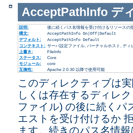
AcceptPathInfo
デ
説明:
後に続くパス名情報を受け付けるリソースの
構文:
AcceptPathInfo On|Off|Default
デフォルト:
AcceptPathInfo Default
コンテキスト:
サーバ設定ファイル, バーチャルホスト, ディレクトリ
上書き:
FileInfo
ステータス:
Core
モジュール:
core
互換性:
Apache 2.0.30 以降で使用可能
このディレクティブは実
しくは存在するディレク
ファイル) の後に続く
エストを受け付けるか 
ます。続きのパス名情報