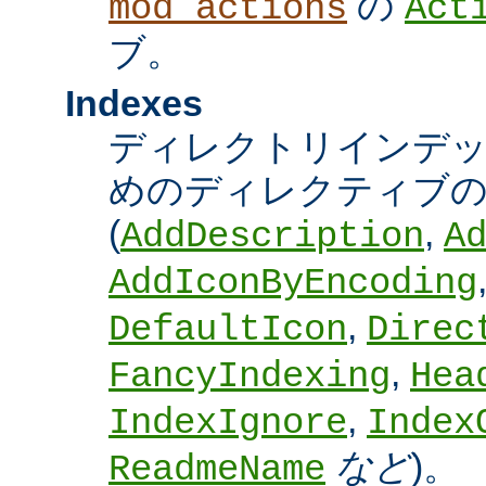
の
mod_actions
Act
ブ。
Indexes
ディレクトリインデ
めのディレクティブの
(
,
AddDescription
A
AddIconByEncoding
,
DefaultIcon
Direc
,
FancyIndexing
Hea
,
IndexIgnore
Index
など
)。
ReadmeName