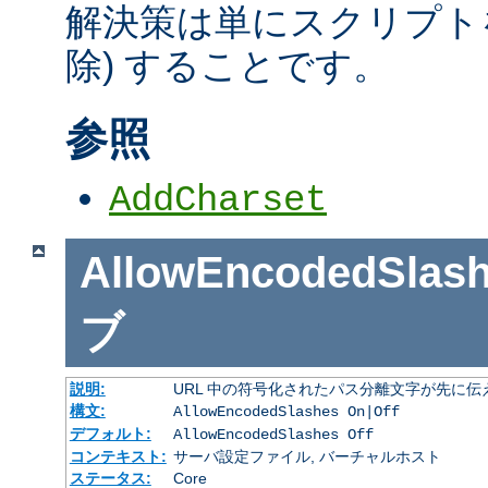
解決策は単にスクリプトを
除) することです。
参照
AddCharset
AllowEncodedSlas
ブ
説明:
URL 中の符号化されたパス分離文字が先に
構文:
AllowEncodedSlashes On|Off
デフォルト:
AllowEncodedSlashes Off
コンテキスト:
サーバ設定ファイル, バーチャルホスト
ステータス:
Core