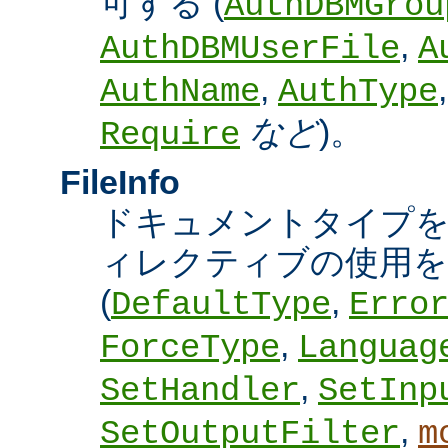
可する (
AuthDBMGrou
,
AuthDBMUserFile
A
,
AuthName
AuthType
など
)。
Require
FileInfo
ドキュメントタイプ
ィレクティブの使用を
(
,
DefaultType
Erro
,
ForceType
Languag
,
SetHandler
SetInp
,
SetOutputFilter
m