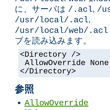
に、サーバは
,
/.acl
/u
,
/usr/local/.acl
/usr/local/web/.acl
ブを読み込みます。
<Directory />
AllowOverride None
</Directory>
参照
AllowOverride