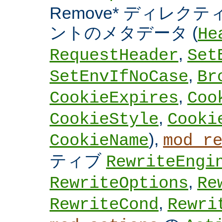
Remove* ディレクテ
ントのメタデータ (
He
,
RequestHeader
Set
,
SetEnvIfNoCase
Br
,
CookieExpires
Coo
,
CookieStyle
Cooki
),
CookieName
mod_r
ティブ
RewriteEngi
,
RewriteOptions
Re
,
RewriteCond
Rewri