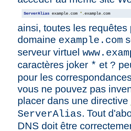
ServerAlias
 example
.
com 
*.
example
.
com
ainsi, toutes les requêtes
domaine
s
example.com
serveur virtuel
www.exam
caractères joker
et
peu
*
?
pour les correspondances
vous ne pouvez pas inven
placer dans une directive
. Tout d'ab
ServerAlias
DNS doit être correctemen