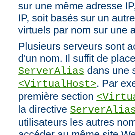
sur une même adresse IP, e
IP, soit basés sur un autr
virtuels par nom sur une a
Plusieurs serveurs sont a
d'un nom. Il suffit de place
dans une s
ServerAlias
. Par ex
<VirtualHost>
première section
<Virtu
la directive
ServerAlia
utilisateurs les autres n
accéder au même site We