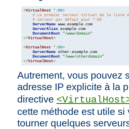
<
VirtualHost
*:
80
>
# Le premier serveur virtuel de la liste 
# serveur par défaut pour *:80
ServerName
 www
.
example
.
com

ServerAlias
 example
.
com

DocumentRoot
"/www/domain"
</
VirtualHost
>
<
VirtualHost
*:
80
>
ServerName
 other
.
example
.
com

DocumentRoot
"/www/otherdomain"
</
VirtualHost
>
Autrement, vous pouvez s
adresse IP explicite à la 
directive
<VirtualHost
cette méthode est utile si
tourner quelques serveurs